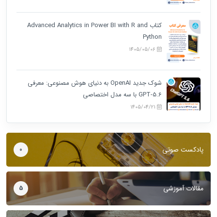
کتاب Advanced Analytics in Power BI with R and
Python
1405/05/06
شوک جدید OpenAI به دنیای هوش مصنوعی: معرفی
GPT-5.6 با سه مدل اختصاصی
1405/04/21
پادکست صوتی
0
مقالات آموزشی
5