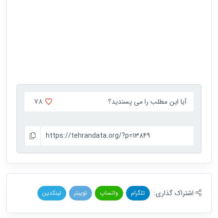
78
آیا این مطلب را می پسندید؟
https://tehrandata.org/?p=13849
اشتراک گذاری:
تلگرام
واتساپ
توییتر
لینکدین