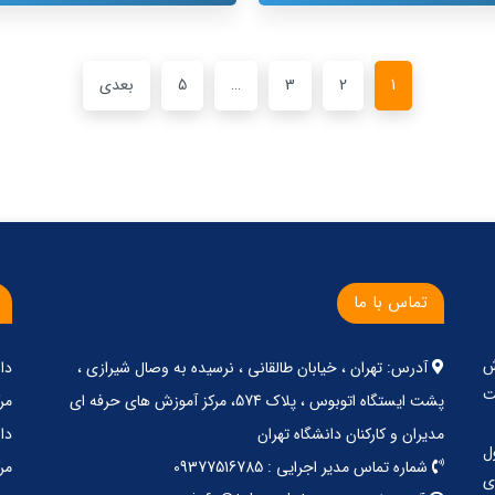
1
2
3
…
5
بعدی
تماس با ما
ش
آدرس: تهران ، خیابان طالقانی ، نرسیده به وصال شیرازی ،
دا
ت
پشت ایستگاه اتوبوس ، پلاک 574، مرکز آموزش های حرفه ای
مر
مدیران و کارکنان دانشگاه تهران
دا
ل
شماره تماس مدیر اجرایی : 09377516785
مر
ی