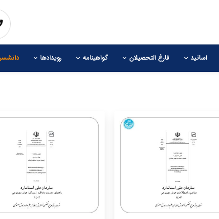
اساتید
فارغ التحصیلان
گواهینامه
رویدادها
دانشسرا