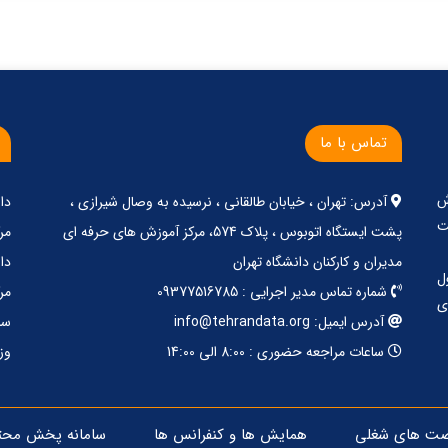
تماس با ما
ش
آدرس: تهران ، خیابان طالقانی ، نرسیده به وصال شیرازی ،
دا
ت
پشت ایستگاه اتوبوس ، پلاک 574، مرکز آموزش های حرفه ای
مر
مدیران و کارکنان دانشگاه تهران
دا
ل
شماره تماس مدیر اجرایی : 09377516785
مر
ی
آدرس ایمیل: info@tehrandata.org
سا
ساعات مراجعه حضوری : 8:00 الی 14:00
وز
صت های شغلی
همایش ها و کنفرانس ها
سامانه پخش محت