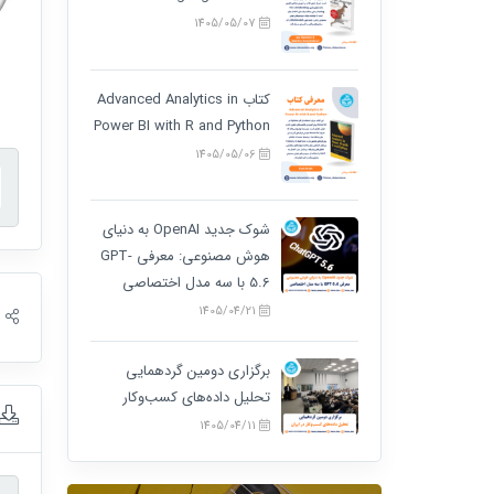
1405/05/07
کتاب Advanced Analytics in
Power BI with R and Python
1405/05/06
شوک جدید OpenAI به دنیای
هوش مصنوعی: معرفی GPT-
5.6 با سه مدل اختصاصی
1405/04/21
ا
برگزاری دومین گردهمایی
تحلیل داده‌های کسب‌وکار
1405/04/11