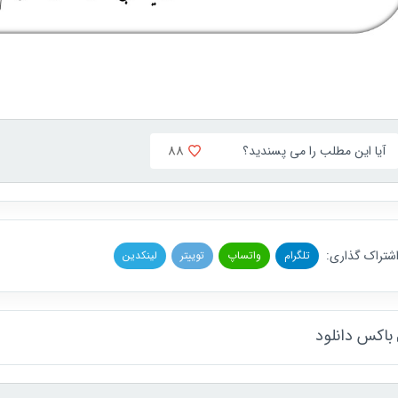
88
آیا این مطلب را می پسندید؟
شتراک گذاری:
تلگرام
واتساپ
توییتر
لینکدین
باکس دانلود