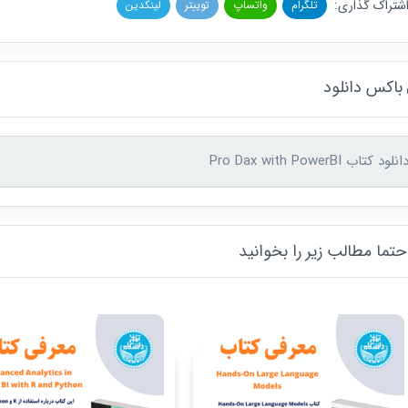
شتراک گذاری:
تلگرام
واتساپ
توییتر
لینکدین
باکس دانلود
انلود کتاب Pro Dax with PowerBI
تما مطالب زیر را بخوانید