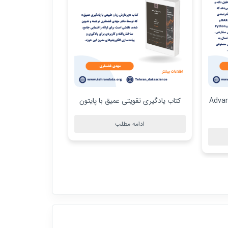
یتون
کتاب پردازش زبان طبیعی با یادگیری
کتاب پردازش
عمیق
ادام
ادامه مطلب