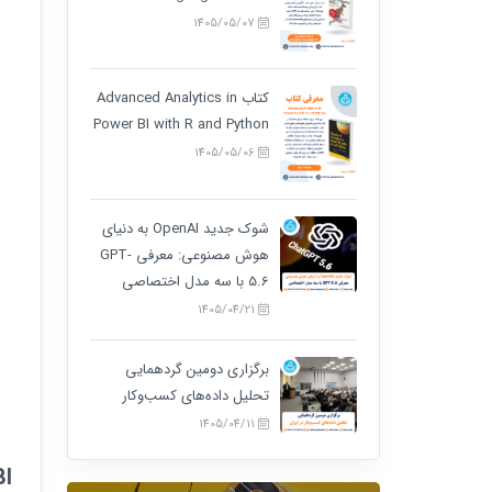
1405/05/07
کتاب Advanced Analytics in
Power BI with R and Python
1405/05/06
شوک جدید OpenAI به دنیای
هوش مصنوعی: معرفی GPT-
5.6 با سه مدل اختصاصی
1405/04/21
برگزاری دومین گردهمایی
تحلیل داده‌های کسب‌وکار
1405/04/11
Pro DAX with Power BI