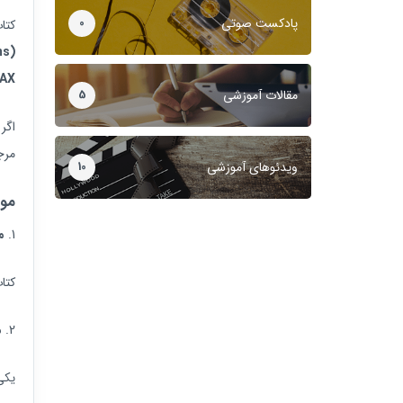
پادکست صوتی
0
کتا
ns)
DAX در پشت
مقالات آموزشی
5
اگر
مرج
ویدئوهای آموزشی
10
مو
م
کتاب توضی
م
یکی