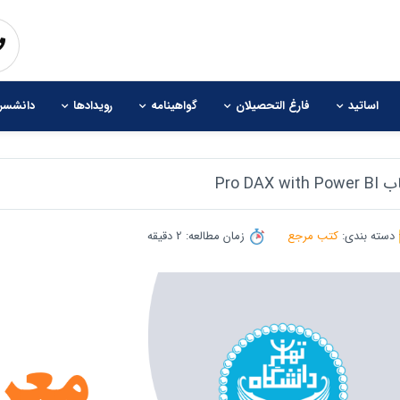
اساتید
فارغ التحصیلان
گواهینامه
رویدادها
دانشسرا
Pro DAX with Po
بالا و پایین نتایج را مرور کنید. کاربران موبایل می توانید با لمس کردن بین نتایج
دسته بندی:
کتب مرجع
زمان مطالعه: 2 دقیقه