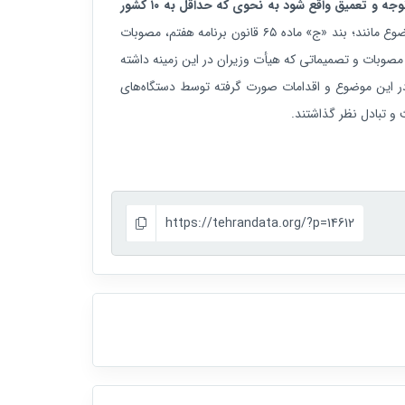
مبنی بر اینکه «من پیشنهاد می‌کنم این مسأله (هوش مصنوعی) مورد تأکید و توجه و تعمیق واقع شود به نحوی که حداقل به ۱۰ کشور
و همچنین با یادآوری سوابق و مصوبات قانونی مربوط به این موضوع مانند؛ بند «ج» ماده ۶۵ قانون برنامه هفتم، مصوبات
صوبات و تصمیماتی که هیأت وزیران در این زمینه داشته
در این موضوع و اقدامات صورت گرفته توسط دستگاه‌های
و تبادل نظر گذاشتند.
https://tehrandata.org/?p=14612