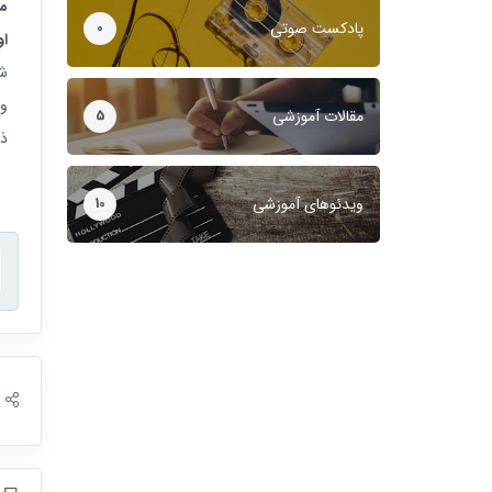
پادکست صوتی
0
او
شو
و 
مقالات آموزشی
5
ذی
ویدئوهای آموزشی
10
ا