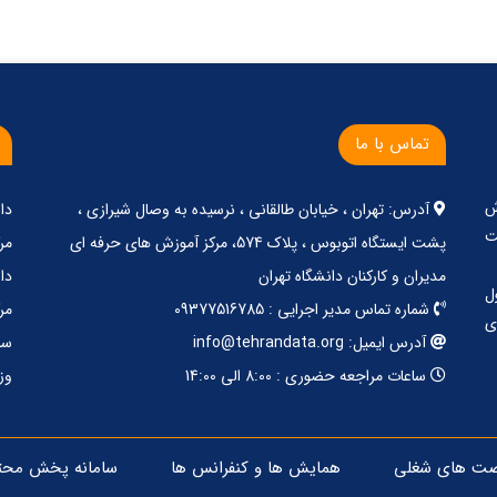
تماس با ما
ش
آدرس: تهران ، خیابان طالقانی ، نرسیده به وصال شیرازی ،
دا
ت
پشت ایستگاه اتوبوس ، پلاک 574، مرکز آموزش های حرفه ای
مر
مدیران و کارکنان دانشگاه تهران
دا
ل
شماره تماس مدیر اجرایی : 09377516785
مر
ی
آدرس ایمیل: info@tehrandata.org
سا
ساعات مراجعه حضوری : 8:00 الی 14:00
وز
صت های شغلی
همایش ها و کنفرانس ها
سامانه پخش محت