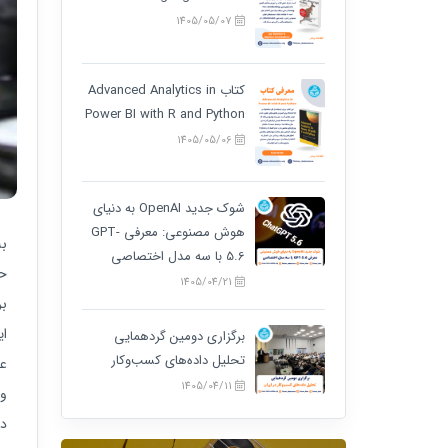
1405/05/07
کتاب Advanced Analytics in
Power BI with R and Python
1405/05/06
شوک جدید OpenAI به دنیای
هوش مصنوعی: معرفی GPT-
به
5.6 با سه مدل اختصاصی
حض
1405/04/21
بر
ای
برگزاری دومین گردهمایی
تحلیل داده‌های کسب‌وکار
عل
1405/04/11
وز
در