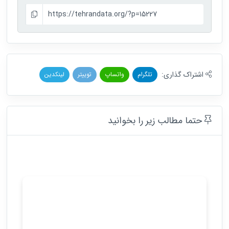
https://tehrandata.org/?p=15227
اشتراک گذاری:
تلگرام
واتساپ
توییتر
لینکدین
حتما مطالب زیر را بخوانید