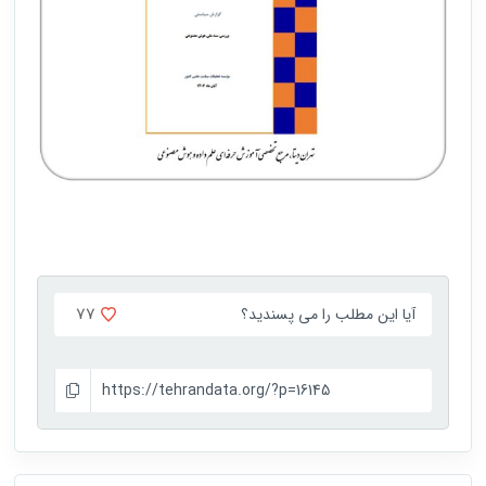
77
آیا این مطلب را می پسندید؟
https://tehrandata.org/?p=16145