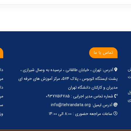
تماس با ما
ش
آدرس: تهران ، خیابان طالقانی ، نرسیده به وصال شیرازی ،
دا
ت
پشت ایستگاه اتوبوس ، پلاک 574، مرکز آموزش های حرفه ای
مر
مدیران و کارکنان دانشگاه تهران
دا
ل
شماره تماس مدیر اجرایی : 09377516785
مر
ی
آدرس ایمیل: info@tehrandata.org
سا
ساعات مراجعه حضوری : 8:00 الی 14:00
وز