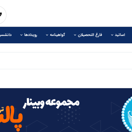
اساتید
فارغ التحصیلان
گواهینامه
رویدادها
دانشسرا