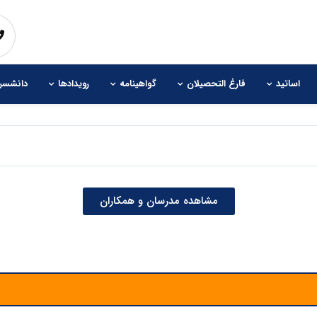
اساتید
فارغ التحصیلان
گواهینامه
رویدادها
دانشسرا
مشاهده مدرسان و همکاران